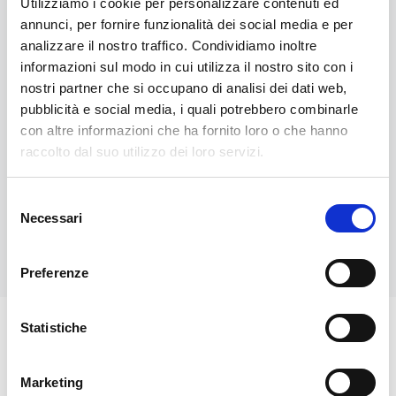
Utilizziamo i cookie per personalizzare contenuti ed
Il retro è più funzionale:
annunci, per fornire funzionalità dei social media e per
breve testo sull’iniziativa, periodo e QR
analizzare il nostro traffico. Condividiamo inoltre
code “Dona ora” per permettere la
informazioni sul modo in cui utilizza il nostro sito con i
donazione anche dopo, a casa.
nostri partner che si occupano di analisi dei dati web,
pubblicità e social media, i quali potrebbero combinarle
È un supporto a lunga vita, adatto a luoghi
con altre informazioni che ha fornito loro o che hanno
come Merola e Luxembourg dove il
raccolto dal suo utilizzo dei loro servizi.
pubblico è già vicino alla cultura e può
diventare donatore.
Selezione
Necessari
del
consenso
Preferenze
Statistiche
Campagna sul sito
Marketing