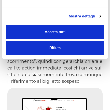
Modulo web riutilizzabile (non solo hero)
da inserire in homepage o nelle pagine
Mostra dettagli
interne.
Riprende il visual della campagna per
Accetta tutti
continuità grafica e affianca testo sintetico
con periodo dell’iniziativa e pulsante
“Dona ora”.
Rifiuta
Pensato per essere letto anche “a
scorrimento”, quindi con gerarchia chiara e
call to action immediata, così chi arriva sul
sito in qualsiasi momento trova comunque
il riferimento al biglietto sospeso