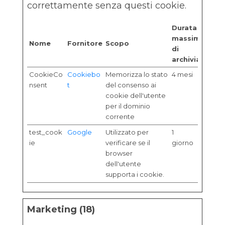
correttamente senza questi cookie.
Durata
massima
Nome
Fornitore
Scopo
di
archiviazione
CookieCo
Cookiebo
Memorizza lo stato
4 mesi
nsent
t
del consenso ai
cookie dell'utente
per il dominio
corrente
test_cook
Google
Utilizzato per
1
ie
verificare se il
giorno
browser
dell'utente
supporta i cookie.
Marketing (18)