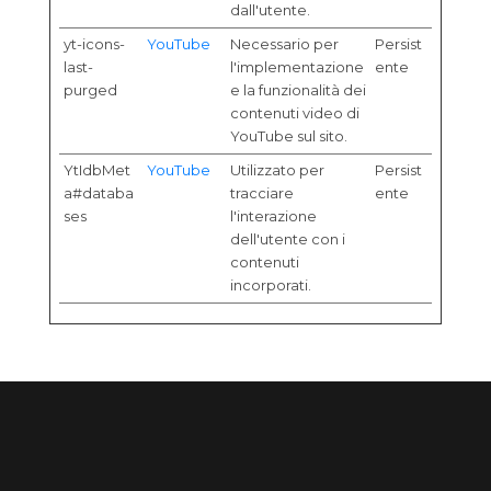
dall'utente.
yt-icons-
YouTube
Necessario per
Persist
last-
l'implementazione
ente
purged
e la funzionalità dei
contenuti video di
YouTube sul sito.
YtIdbMet
YouTube
Utilizzato per
Persist
a#databa
tracciare
ente
ses
l'interazione
dell'utente con i
contenuti
incorporati.