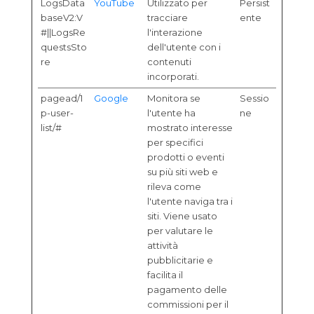
LogsData
YouTube
Utilizzato per
Persist
baseV2:V
tracciare
ente
#||LogsRe
l'interazione
questsSto
dell'utente con i
re
contenuti
incorporati.
pagead/1
Google
Monitora se
Sessio
p-user-
l'utente ha
ne
list/#
mostrato interesse
per specifici
prodotti o eventi
su più siti web e
rileva come
l'utente naviga tra i
siti. Viene usato
per valutare le
attività
pubblicitarie e
facilita il
pagamento delle
commissioni per il