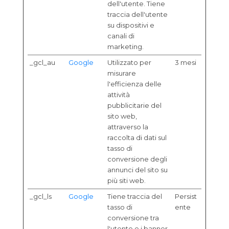
dell'utente. Tiene
traccia dell'utente
su dispositivi e
canali di
marketing.
_gcl_au
Google
Utilizzato per
3 mesi
misurare
l'efficienza delle
attività
pubblicitarie del
sito web,
attraverso la
raccolta di dati sul
tasso di
conversione degli
annunci del sito su
più siti web.
_gcl_ls
Google
Tiene traccia del
Persist
tasso di
ente
conversione tra
l'utente e i banner