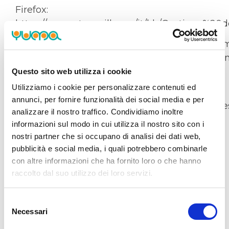
Firefox:
https://support.mozilla.org/it/kb/Gestione%20
Internet Explorer: http://windows.microsoft.com
it/windows7/how-to-manage-cookies-in-intern
9
Questo sito web utilizza i cookie
Utilizziamo i cookie per personalizzare contenuti ed
Opera:
annunci, per fornire funzionalità dei social media e per
http://help.opera.com/Windows/10.00/it/cookie
analizzare il nostro traffico. Condividiamo inoltre
informazioni sul modo in cui utilizza il nostro sito con i
Safari: http://support.apple.com/kb/HT1677?
nostri partner che si occupano di analisi dei dati web,
viewlocale=it_IT
pubblicità e social media, i quali potrebbero combinarle
con altre informazioni che ha fornito loro o che hanno
Titolare del Trattamento dei Dati
raccolto dal suo utilizzo dei loro servizi.
YUMA S.r.l - Via Cernaia 25 - 10121, Torino
Tel. + 39 011 0378137
Selezione
Necessari
del
C.F. e P.I. 11422140019
consenso