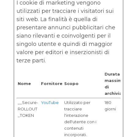
I cookie di marketing vengono
utilizzati per tracciare i visitatori sui
siti web. La finalità è quella di
presentare annunci pubblicitari che
siano rilevanti e coinvolgenti per il
singolo utente e quindi di maggior
valore per editori e inserzionisti di
terze parti.
Durata
massima
Nome
Fornitore
Scopo
di
archiviazione
__Secure-
YouTube
Utilizzato per
180
ROLLOUT
tracciare
giorni
_TOKEN
l'interazione
dell'utente con i
contenuti
incorporati.